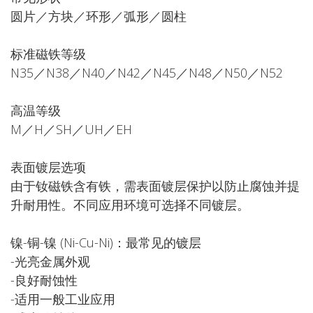
圆片／方块／环形／弧形／圆柱
标准磁铁等级
N35／N38／N40／N42／N45／N48／N50／N52
高温等级
M／H／SH／UH／EH
表面镀层选项
由于钕磁铁含有铁，需表面镀层保护以防止腐蚀并提
升耐用性。不同应用环境可选择不同镀层。
镍-铜-镍 (Ni-Cu-Ni)：最常见的镀层
-光亮金属外观
-良好耐蚀性
-适用一般工业应用