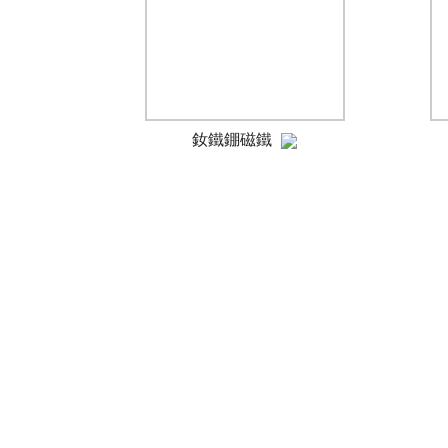
釹鐵錋磁鐵