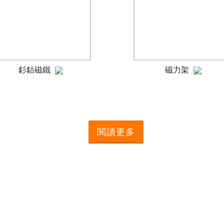
釤鈷磁鐵
磁力架
閱讀更多