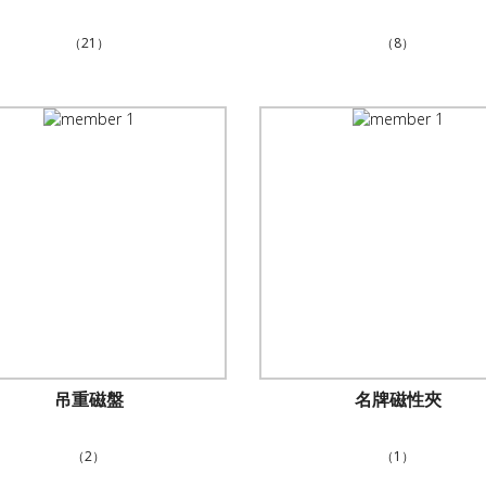
（21）
（8）
吊重磁盤
名牌磁性夾
（2）
（1）