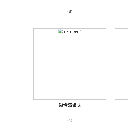
（8）
磁性清道夫
（6）