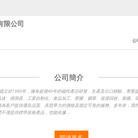
有限公司
公
公司簡介
rp., Ltd.）成立於1980年，擁有超過40年的磁性產品研發、生產及出口
馬達、感測器、工業自動化、食品加工、塑膠、礦業、資源回收、製藥、
續為客戶提供優良品質、具競爭力的價格及穩定可靠的服務。多年來，我
們不僅提供標準規格產品，也能依據
...
閱讀更多