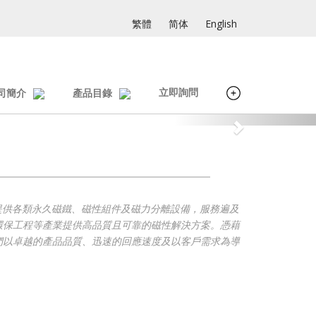
繁體
简体
English
立即詢問
司簡介
產品目錄
經驗，專業提供各類永久磁鐵、磁性組件及磁力分離設備，服務遍及
環保工程等產業提供高品質且可靠的磁性解決方案。憑藉
們以卓越的產品品質、迅速的回應速度及以客戶需求為導