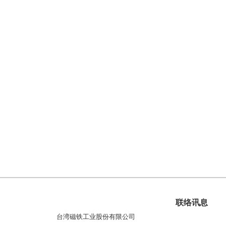
联络讯息
台湾磁铁工业股份有限公司