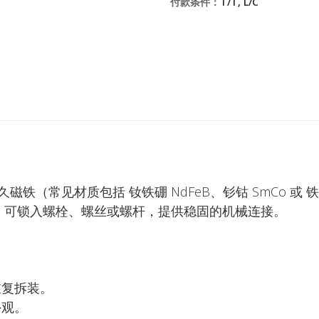
付款条件：
T/T, L/C
铁（常见材质包括 钕铁硼 NdFeB、钐钴 SmCo 或
），可锁入螺栓、螺丝或螺杆，提供稳固的机械连接。
。
重复拆装。
外观。