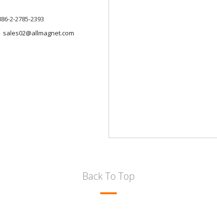
886-2-2785-2393
sales02@allmagnet.com
Back To Top