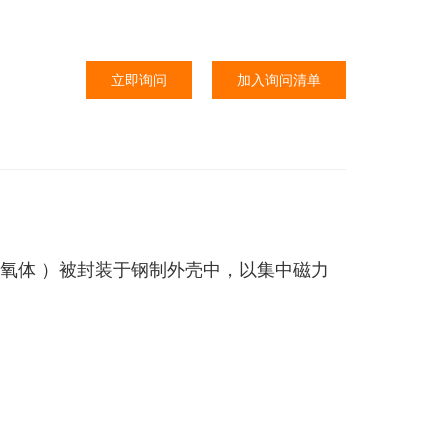
立即询问
加入询问清单
 铁氧体 ）被封装于钢制外壳中，以集中磁力