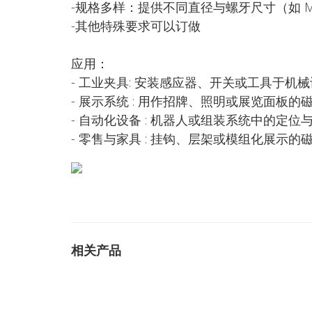
-规格多样：提供不同直径与螺牙尺寸（如 M
-其他特殊要求可以订做
应用：
- 工业夹具: 安装感应器、开关或工具于机
- 展示系统 : 用作招牌、照明或展览面板的
- 自动化设备 : 机器人或组装系统中的定位
- 零售与家具 : 挂钩、层架或模组化展示的
相关产品