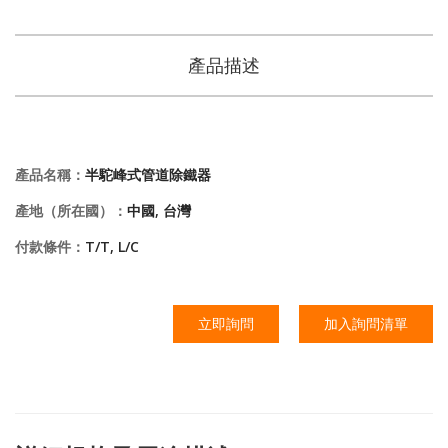
產品描述
產品名稱：
半駝峰式管道除鐵器
產地（所在國）：
中國, 台灣
付款條件：
T/T, L/C
立即詢問
加入詢問清單