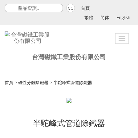
首頁
GO
繁體
简体
English
Toggle
navigat
台灣磁鐵工業股份有限公司
首頁
>
磁性分離除鐵器
>
半駝峰式管道除鐵器
半駝峰式管道除鐵器