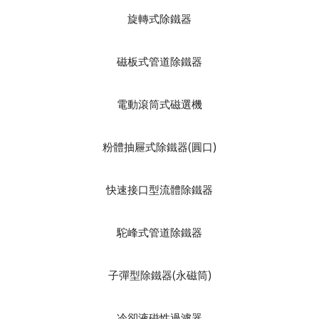
旋轉式除鐵器
磁板式管道除鐵器
電動滾筒式磁選機
粉體抽屜式除鐵器(圓口)
快速接口型流體除鐵器
駝峰式管道除鐵器
子彈型除鐵器(永磁筒)
冷卻液磁性過濾器