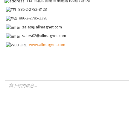
115 台北市南港區重陽路166巷7號4樓
886-2-2782-8123
886-2-2785-2393
sales@allmagnet.com
sales02@allmagnet.com
www.allmagnet.com