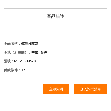
產品描述
產品名稱：
磁性分離器
產地（所在國）：
中國, 台灣
型號：
MS-1 ~ MS-8
付款條件：
T/T
立即詢問
加入詢問清單