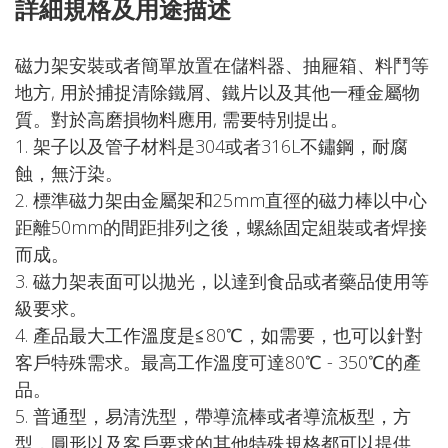
詳細規格及用途描述
磁力架安裝或者簡單放置在儲料器、抽屜箱、料鬥等
地方, 用於捕捉清除鐵屑、鐵片以及其他一種金屬物
質。對於高磨損物料應用, 需要特別提出。
1. 架子以及管子材料是304或者316L不鏽鋼，耐腐
蝕，無汙染。
2. 標準磁力架由金屬架和25mm直徑的磁力棒以中心
距離50mm的間距排列之後，螺絲固定組裝或者焊接
而成。
3. 磁力架表面可以拋光，以達到食品或者藥品使用等
級要求。
4. 產品最大工作溫度是≦80℃，如需要，也可以針對
客戶特殊需求。最高工作溫度可達80℃ - 350℃的產
品。
5. 普通型，易清洗型，帶導流棒或者導流板型，方
型，圓形以及客戶要求的其他特殊規格都可以提供。