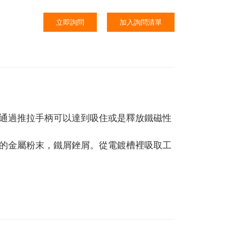
立即詢問
加入詢問清單
。通過推拉手柄可以達到吸住或是釋放鐵磁性
床的金屬粉末，鐵屑銼屑。從電鍍槽裡吸取工