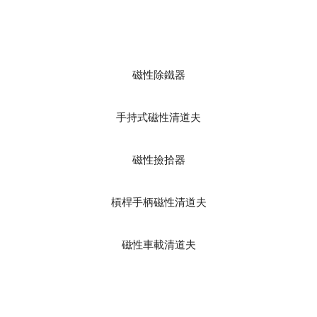
磁性除鐵器
手持式磁性清道夫
磁性撿拾器
槓桿手柄磁性清道夫
磁性車載清道夫