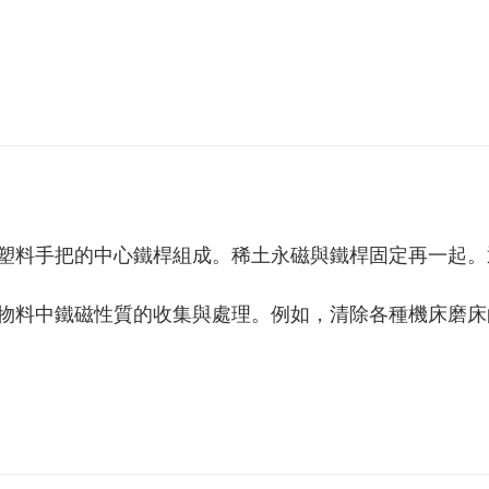
及帶塑料手把的中心鐵桿組成。稀土永磁與鐵桿固定再一起
狀物料中鐵磁性質的收集與處理。 例如，清除各種機床磨