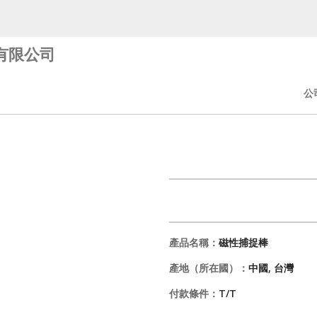
有限公司
公
產品名稱：
磁性捕捉棒
產地（所在國）：
中國, 台灣
付款條件：
T/T