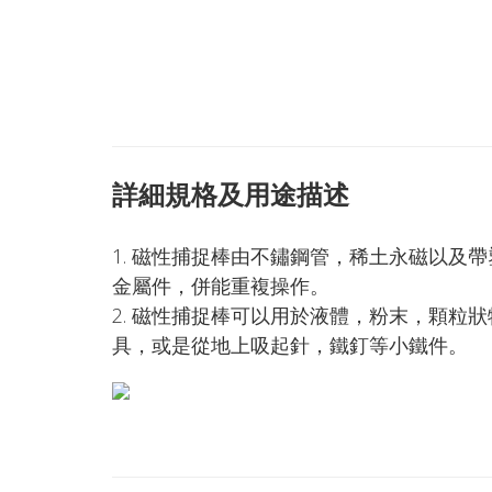
詳細規格及用途描述
1. 磁性捕捉棒由不鏽鋼管，稀土永磁以
金屬件，併能重複操作。
2. 磁性捕捉棒可以用於液體，粉末，顆粒
具，或是從地上吸起針，鐵釘等小鐵件。