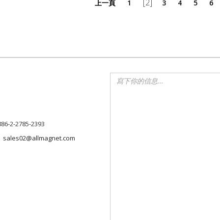
[2]
上一頁
1
3
4
5
6
886-2-2785-2393
sales02@allmagnet.com