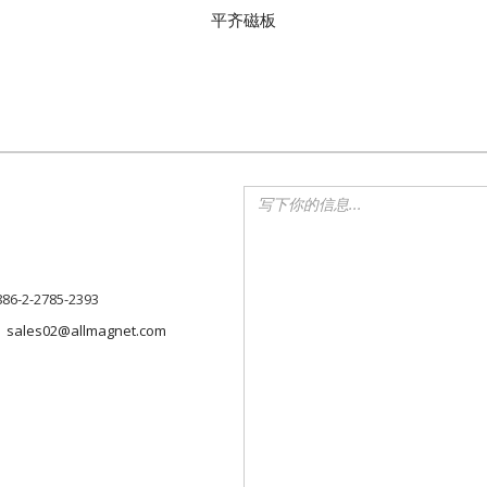
平齐磁板
886-2-2785-2393
sales02@allmagnet.com