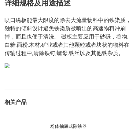
详细规格及用途描述
喷口磁板能最大限度的除去大流量物料中的铁染质，
独特的倾斜设计避免铁染质被喷出的高速物料冲刷
掉，而且也便于清洗。 磁板主要应用于砂砾，谷物,
白糖,面粉,木材,矿业或者其他颗粒或者块状的物料在
传输过程中,清除铁钉,螺母,铁丝以及其他铁杂质。
相关产品
粉体抽屉式除铁器