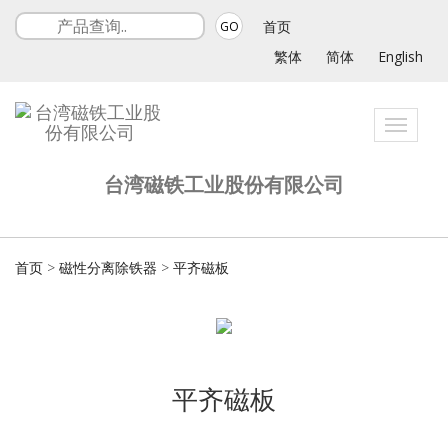
首页
GO
繁体
简体
English
Toggle
navigat
台湾磁铁工业股份有限公司
首页
>
磁性分离除铁器
>
平齐磁板
平齐磁板