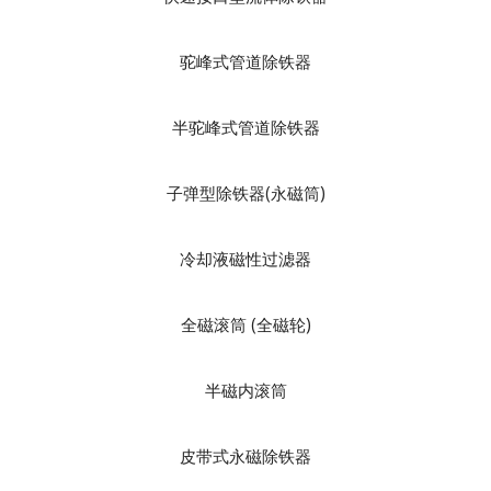
驼峰式管道除铁器
半驼峰式管道除铁器
子弹型除铁器(永磁筒)
冷却液磁性过滤器
全磁滚筒 (全磁轮)
半磁内滚筒
皮带式永磁除铁器